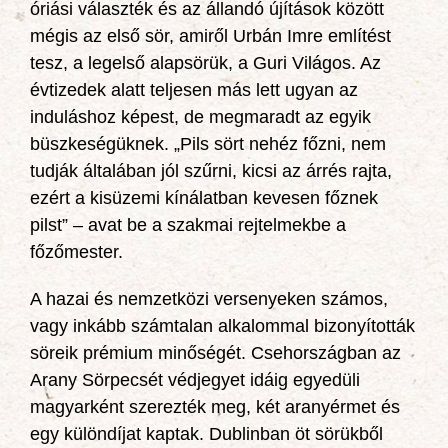
óriási választék és az állandó újítások között
mégis az első sör, amiről Urbán Imre említést
tesz, a legelső alapsörük, a Guri Világos. Az
évtizedek alatt teljesen más lett ugyan az
induláshoz képest, de megmaradt az egyik
büszkeségüknek. „Pils sört nehéz főzni, nem
tudják általában jól szűrni, kicsi az árrés rajta,
ezért a kisüzemi kínálatban kevesen főznek
pilst” – avat be a szakmai rejtelmekbe a
főzőmester.
A hazai és nemzetközi versenyeken számos,
vagy inkább számtalan alkalommal bizonyították
söreik prémium minőségét. Csehországban az
Arany Sörpecsét védjegyet idáig egyedüli
magyarként szerezték meg, két aranyérmet és
egy különdíjat kaptak. Dublinban öt sörükből