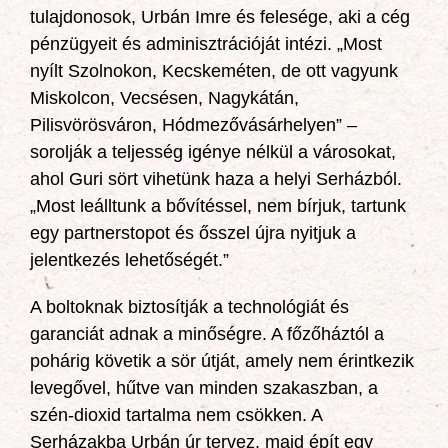
tulajdonosok, Urbán Imre és felesége, aki a cég
pénzügyeit és adminisztrációját intézi. „Most
nyílt Szolnokon, Kecskeméten, de ott vagyunk
Miskolcon, Vecsésen, Nagykátán,
Pilisvörösváron, Hódmezővásárhelyen” –
sorolják a teljesség igénye nélkül a városokat,
ahol Guri sört vihetünk haza a helyi Serházból.
„Most leálltunk a bővítéssel, nem bírjuk, tartunk
egy partnerstopot és ősszel újra nyitjuk a
jelentkezés lehetőségét.”
A boltoknak biztosítják a technológiát és
garanciát adnak a minőségre. A főzőháztól a
pohárig követik a sör útját, amely nem érintkezik
levegővel, hűtve van minden szakaszban, a
szén-dioxid tartalma nem csökken. A
Serházakba Urbán úr tervez, majd épít egy