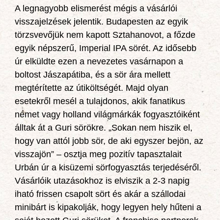
A legnagyobb elismerést mégis a vásárlói
visszajelzések jelentik. Budapesten az egyik
törzsvevőjük nem kapott Sztahanovot, a főzde
egyik népszerű, Imperial IPA sörét. Az idősebb
úr elküldte ezen a nevezetes vasárnapon a
boltost Jászapátiba, és a sör ára mellett
megtérítette az útiköltségét. Majd olyan
esetekről mesél a tulajdonos, akik fanatikus
német vagy holland világmárkák fogyasztóiként
álltak át a Guri sörökre. „Sokan nem hiszik el,
hogy van attól jobb sör, de aki egyszer bejön, az
visszajön” – osztja meg pozitív tapasztalait
Urbán úr a kisüzemi sörfogyasztás terjedéséről.
Vásárlóik utazásokhoz is elviszik a 2-3 napig
iható frissen csapolt sört és akár a szállodai
minibárt is kipakolják, hogy legyen hely hűteni a