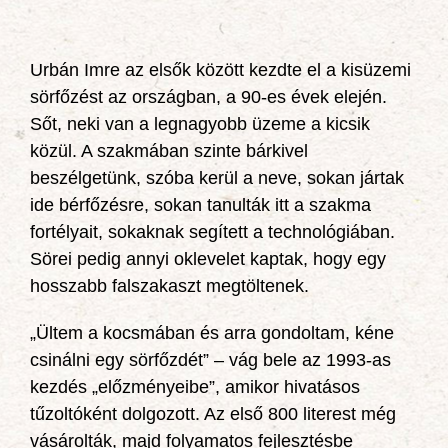
Urbán Imre az elsők között kezdte el a kisüzemi
sörfőzést az országban, a 90-es évek elején.
Sőt, neki van a legnagyobb üzeme a kicsik
közül. A szakmában szinte bárkivel
beszélgetünk, szóba kerül a neve, sokan jártak
ide bérfőzésre, sokan tanulták itt a szakma
fortélyait, sokaknak segített a technológiában.
Sörei pedig annyi oklevelet kaptak, hogy egy
hosszabb falszakaszt megtöltenek.
„Ültem a kocsmában és arra gondoltam, kéne
csinálni egy sörfőzdét” – vág bele az 1993-as
kezdés „előzményeibe”, amikor hivatásos
tűzoltóként dolgozott. Az első 800 literest még
vásárolták, majd folyamatos fejlesztésbe