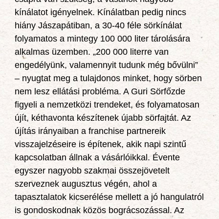
kínálatot igényelnek. Kínálatban pedig nincs
hiány Jászapátiban, a 30-40 féle sörkínálat
folyamatos a mintegy 100 000 liter tárolására
alkalmas üzemben. „200 000 literre van
engedélyünk, valamennyit tudunk még bővülni”
– nyugtat meg a tulajdonos minket, hogy sörben
nem lesz ellátási probléma. A Guri Sörfőzde
figyeli a nemzetközi trendeket, és folyamatosan
újít, kéthavonta készítenek újabb sörfajtát. Az
újítás irányaiban a franchise partnereik
visszajelzéseire is építenek, akik napi szintű
kapcsolatban állnak a vásárlóikkal. Évente
egyszer nagyobb szakmai összejövetelt
szerveznek augusztus végén, ahol a
tapasztalatok kicserélése mellett a jó hangulatról
is gondoskodnak közös bográcsozással. Az