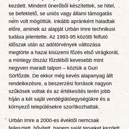
kezdett. Mindent önerőből készítettek, se hitel,
se befektető, se uniós vagy állami támogatás
nem volt mögöttük. Inkább apránként haladtak
előre, aminek az alapját Urbán Imre technikusi
tudása jelentette. Az 1993-95 közötti felfutó
időszak után az adótörvények változása
megtörte a hazai kisüzemi főzés első virágkorát,
a mintegy ötszáz főzdéből kevesebb mint
negyven maradt talpon – köztük a Guri
Sörfőzde. De ekkor még kevés alapanyag állt
rendelkezésre, a beszerzési források nagyon
szűkösek voltak és az értékesítés terén jobb
híján a két saját vendéglátóegységükre és a
környező településekre szorítkozhattak.
Urbán Imre a 2000-es évektől nemcsak
fejlesztett, bővített, hanem saját terveket kezdett