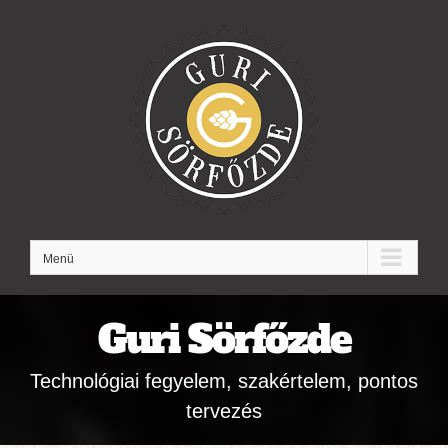
Kihagyás
Menü
Guri Sörfőzde
Technológiai fegyelem, szakértelem, pontos
tervezés