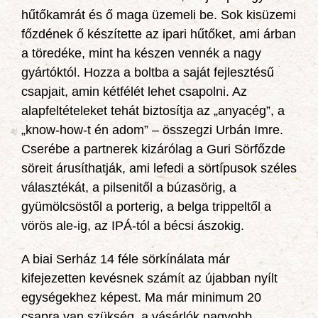
hűtőkamrát és ő maga üzemeli be. Sok kisüzemi
főzdének ő készítette az ipari hűtőket, ami árban
a töredéke, mint ha készen vennék a nagy
gyártóktól. Hozza a boltba a saját fejlesztésű
csapjait, amin kétfélét lehet csapolni. Az
alapfeltételeket tehát biztosítja az „anyacég”, a
„know-how-t én adom” – összegzi Urbán Imre.
Cserébe a partnerek kizárólag a Guri Sörfőzde
söreit árusíthatják, ami lefedi a sörtípusok széles
választékát, a pilsenitől a búzasörig, a
gyümölcsöstől a porterig, a belga trippeltől a
vörös ale-ig, az IPÁ-tól a bécsi ászokig.
A biai Serház 14 féle sörkínálata már
kifejezetten kevésnek számít az újabban nyílt
egységekhez képest. Ma már minimum 20
csapra van szükség, a vásárlók nagyobb