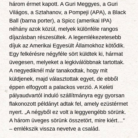
három érmet kapott. A Guri Meggyes, a Guri
Világos, a Sztahanov, a Pompeji (APA), a Black
Ball (barna porter), a Spicc (amerikai IPA)
néhány azok közül, melyek különféle rangos
díjazásban részesültek. A legemlékezetesebb
díjuk az Amerikai Egyesült Államokhoz kötődik.
Egy felkérésre négyféle sört küldtek ki, hármat
üvegesen, melyeket a legkiválóbbnak tartottak.
A negyediknél már tanakodtak, hogy mit
küldjenek, majd választottak egyet, de ebből
éppen elfogyott a palackos verzió. A Keleti
pályaudvartól induló szállítmányra egy gyorsan
flakonozott példányt adtak fel, amely ezüstérmet
nyert. „A négyből ez volt a leggyengébb sörünk.
A három üveges sörünk összetört, mire kiért…”
– emlékszik vissza nevetve a család.