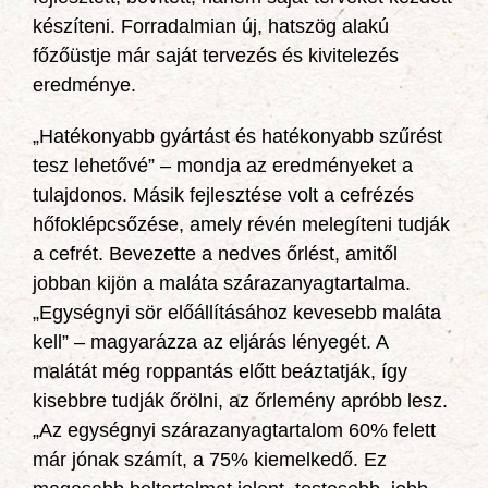
készíteni. Forradalmian új, hatszög alakú
főzőüstje már saját tervezés és kivitelezés
eredménye.
„Hatékonyabb gyártást és hatékonyabb szűrést
tesz lehetővé” – mondja az eredményeket a
tulajdonos. Másik fejlesztése volt a cefrézés
hőfoklépcsőzése, amely révén melegíteni tudják
a cefrét. Bevezette a nedves őrlést, amitől
jobban kijön a maláta szárazanyagtartalma.
„Egységnyi sör előállításához kevesebb maláta
kell” – magyarázza az eljárás lényegét. A
malátát még roppantás előtt beáztatják, így
kisebbre tudják őrölni, az őrlemény apróbb lesz.
„Az egységnyi szárazanyagtartalom 60% felett
már jónak számít, a 75% kiemelkedő. Ez