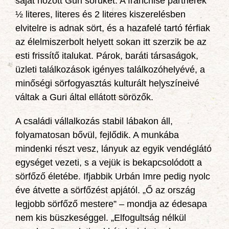
saját hozott Guri sörüket. A franchise partnerek
½ literes, literes és 2 literes kiszerelésben
elvitelre is adnak sört, és a hazafelé tartó férfiak
az élelmiszerbolt helyett sokan itt szerzik be az
esti frissítő italukat. Párok, baráti társaságok,
üzleti találkozások igényes találkozóhelyévé, a
minőségi sörfogyasztás kulturált helyszíneivé
váltak a Guri által ellátott sörözők.
A családi vállalkozás stabil lábakon áll,
folyamatosan bővül, fejlődik. A munkába
mindenki részt vesz, lányuk az egyik vendéglátó
egységet vezeti, s a vejük is bekapcsolódott a
sörfőző életébe. Ifjabbik Urbán Imre pedig nyolc
éve átvette a sörfőzést apjától. „Ő az ország
legjobb sörfőző mestere” – mondja az édesapa
nem kis büszkeséggel. „Elfogultság nélkül