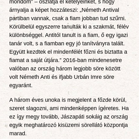
mondom” – oszlatja el kételyeinket, s hogy
árnyalja a képet hozzáteszi: „Németh Antival
partiban vannak, csak a fiam jobban tud szűrni.
Körülbelül egyszerre tanulták ki a szakmát, félév
különbséggel. Antitól tanult is a fiam, ő egy igazi
tanár volt, s a fiamban egy jó tanítványra talált.
Együtt kezdtek el mindenfélét főzni és biztatta a
fiamat a saját útjára.” 2016-ban mindenesetre
valóban az ország három legjobb söre között
volt Németh Anti és ifjabb Urbán Imre söre
egyaránt.
A három éves unoka is megjelent a főzde körül,
szeret slagozni, ami mindenképpen ígéretes. Ha
ez így megy tovább, Jászapáti sokáig az ország
egyik meghatározó kisüzemi sörellátó központja
marad.