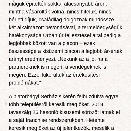
maguk építették sokkal alacsonyabb áron,
mintha vásárolták volna, nincs hitelük, nincs
bérleti díjuk, családilag dolgoznak mindössze
két alkalmazott bevonásával, a termelőegységük
hatékonysága Urbán úr fejlesztései által pedig a
legjobbak között van a piacon – ezek
összessége a kisüzemi piacon a legjobb ár-érték
arányt eredményezi. „Nekünk az a jó, ha a
partnereknek is megéri, a vendégeknek is
megéri. Ezzel kikerültük az értékesítési
problémákat.”
A biatorbágyi Serház sikerén felbuzdulva egyre
több településről keresik meg őket. 2019
tavaszáig 26 hasonló kisüzemi sörözőt látnak el
a saját franchise rendszerükben. Hetente
keresik meg őket az új jelentkezők, mesélik a