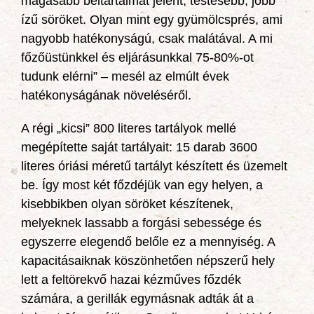
magasabb beltartalmat jelent, testesebb, jobb
ízű söröket. Olyan mint egy gyümölcsprés, ami
nagyobb hatékonyságú, csak malátával. A mi
főzőüstünkkel és eljárásunkkal 75-80%-ot
tudunk elérni” – mesél az elmúlt évek
hatékonyságának növeléséről.
A régi „kicsi” 800 literes tartályok mellé
megépítette saját tartályait: 15 darab 3600
literes óriási méretű tartályt készített és üzemelt
be. Így most két főzdéjük van egy helyen, a
kisebbikben olyan söröket készítenek,
melyeknek lassabb a forgási sebessége és
egyszerre elegendő belőle ez a mennyiség. A
kapacitásaiknak köszönhetően népszerű hely
lett a feltörekvő hazai kézműves főzdék
számára, a gerillák egymásnak adták át a