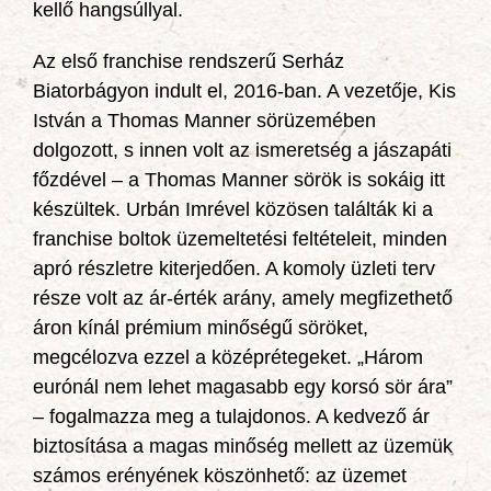
kellő hangsúllyal.
Az első franchise rendszerű Serház
Biatorbágyon indult el, 2016-ban. A vezetője, Kis
István a Thomas Manner sörüzemében
dolgozott, s innen volt az ismeretség a jászapáti
főzdével – a Thomas Manner sörök is sokáig itt
készültek. Urbán Imrével közösen találták ki a
franchise boltok üzemeltetési feltételeit, minden
apró részletre kiterjedően. A komoly üzleti terv
része volt az ár-érték arány, amely megfizethető
áron kínál prémium minőségű söröket,
megcélozva ezzel a középrétegeket. „Három
eurónál nem lehet magasabb egy korsó sör ára”
– fogalmazza meg a tulajdonos. A kedvező ár
biztosítása a magas minőség mellett az üzemük
számos erényének köszönhető: az üzemet