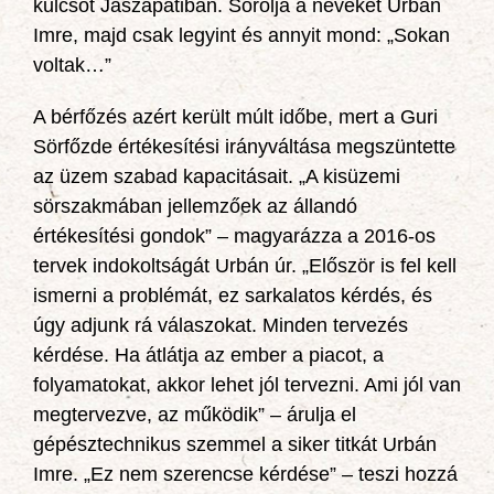
kulcsot Jászapátiban. Sorolja a neveket Urbán
Imre, majd csak legyint és annyit mond: „Sokan
voltak…”
A bérfőzés azért került múlt időbe, mert a Guri
Sörfőzde értékesítési irányváltása megszüntette
az üzem szabad kapacitásait. „A kisüzemi
sörszakmában jellemzőek az állandó
értékesítési gondok” – magyarázza a 2016-os
tervek indokoltságát Urbán úr. „Először is fel kell
ismerni a problémát, ez sarkalatos kérdés, és
úgy adjunk rá válaszokat. Minden tervezés
kérdése. Ha átlátja az ember a piacot, a
folyamatokat, akkor lehet jól tervezni. Ami jól van
megtervezve, az működik” – árulja el
gépésztechnikus szemmel a siker titkát Urbán
Imre. „Ez nem szerencse kérdése” – teszi hozzá