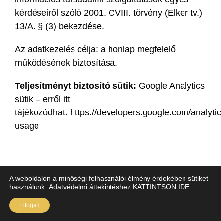
kérdéseiről szóló 2001. CVIII. törvény (Elker tv.)
13/A. § (3) bekezdése.
Az adatkezelés célja: a honlap megfelelő
működésének biztosítása.
Teljesítményt biztosító sütik:
Google Analytics
sütik – erről itt
tájékozódhat: https://developers.google.com/analytic
usage
A weboldalon a minőségi felhasználói élmény érdekében sütiket
használunk. Adatvédelmi áttekintéshez
KATTINTSON IDE
.
2020 Guri Sörfőzde |
Adatkezelési Tájékoztató
Elfogad
Weboldal:
Szombat.me