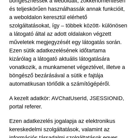
böngészhessék a weboldalt, zökkenőmentesen
és teljeskörűen használhassák annak funkcióit,
a weboldalon keresztül elérhető
szolgáltatásokat, így – többek között- különösen
a látogató által az adott oldalakon végzett
műveletek megjegyzését egy látogatás során.
Ezen sütik adatkezelésének időtartama
kizárólag a látogató aktuális látogatására
vonatkozik, a munkamenet végeztével, illetve a
böngésző bezárásával a sütik e fajtája
automatikusan törlődik a számítógépéről.
A kezelt adatkör: AVChatUserId, JSESSIONID,
portal referer.
Ezen adatkezelés jogalapja az elektronikus
kereskedelmi szolgáltatások, valamint az
információs társadalmi szolgáltatások egyes